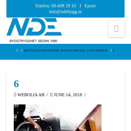
Telefon: 08-608 29 10 I Epost:
info@ndebygg.se
Nav
HOME
BOSTADSANPASSNING BYGGFÖRETAG STOCKHOLM
6
6
WEBOLIA AB
JUNE 14, 2018