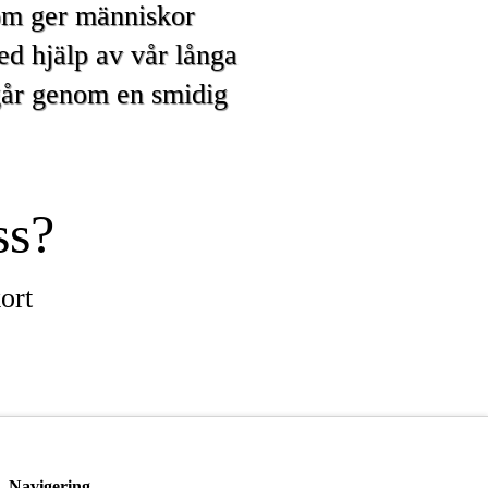
om ger människor
ed hjälp av vår långa
 går genom en smidig
ss?
ort
Navigering