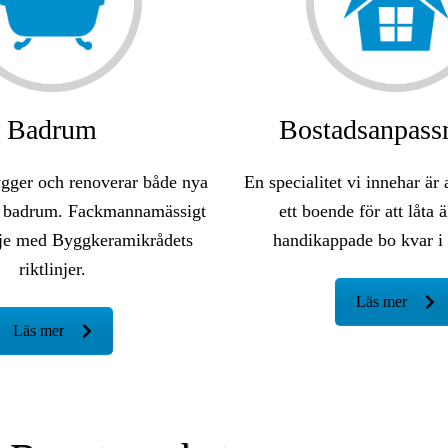
Badrum
Bostadsanpass
ger och renoverar både nya
En specialitet vi innehar är
ga badrum. Fackmannamässigt
ett boende för att låta ä
inje med Byggkeramikrådets
handikappade bo kvar i
riktlinjer.
Läs mer
Läs mer