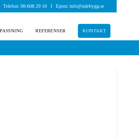
Telefon: 08-608 29 10 I Epost:
info@ndebygg.se
PASSNING
REFERENSER
KONTAKT